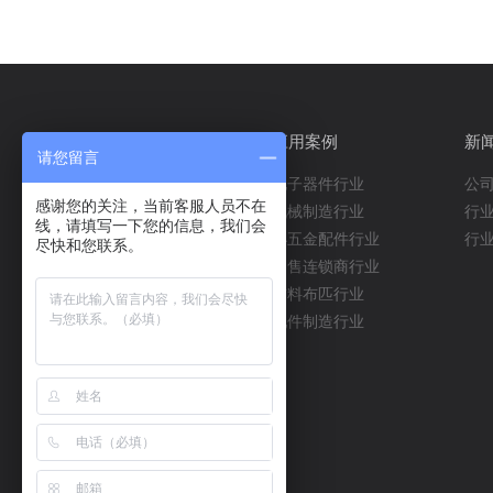
产品中心
应用案例
新
请您留言
阁楼平台
电子器件行业
公
感谢您的关注，当前客服人员不在
流利式货架
机械制造行业
行
线，请填写一下您的信息，我们会
模具架
小五金配件行业
行
尽快和您联系。
通廊货架
零售连锁商行业
悬臂货架
布料布匹行业
中型货架
配件制造行业
重型横梁式货架
重型货架