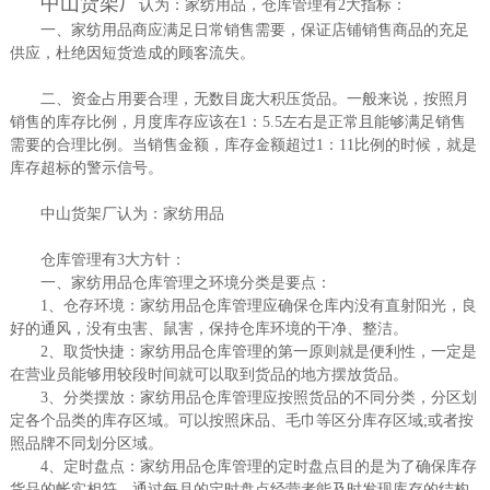
中山货架厂
认为：家纺用品，仓库管理有2大指标：
一、家纺用品商应满足日常销售需要，保证店铺销售商品的充足
供应，杜绝因短货造成的顾客流失。
二、资金占用要合理，无数目庞大积压货品。一般来说，按照月
销售的库存比例，月度库存应该在1：5.5左右是正常且能够满足销售
需要的合理比例。当销售金额，库存金额超过1：11比例的时候，就是
库存超标的警示信号。
中山货架厂认为：家纺用品
仓库管理有3大方针：
一、家纺用品仓库管理之环境分类是要点：
1、仓存环境：家纺用品仓库管理应确保仓库内没有直射阳光，良
好的通风，没有虫害、鼠害，保持仓库环境的干净、整洁。
2、取货快捷：家纺用品仓库管理的第一原则就是便利性，一定是
在营业员能够用较段时间就可以取到货品的地方摆放货品。
3、分类摆放：家纺用品仓库管理应按照货品的不同分类，分区划
定各个品类的库存区域。可以按照床品、毛巾等区分库存区域;或者按
照品牌不同划分区域。
4、定时盘点：家纺用品仓库管理的定时盘点目的是为了确保库存
货品的帐实相符。通过每月的定时盘点经营者能及时发现库存的结构