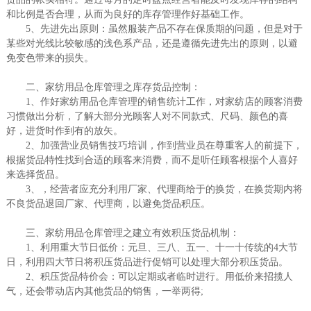
和比例是否合理，从而为良好的库存管理作好基础工作。
5、先进先出原则：虽然服装产品不存在保质期的问题，但是对于
某些对光线比较敏感的浅色系产品，还是遵循先进先出的原则，以避
免变色带来的损失。
二、家纺用品仓库管理之库存货品控制：
1、作好家纺用品仓库管理的销售统计工作，对家纺店的顾客消费
习惯做出分析，了解大部分光顾客人对不同款式、尺码、颜色的喜
好，进货时作到有的放矢。
2、加强营业员销售技巧培训，作到营业员在尊重客人的前提下，
根据货品特性找到合适的顾客来消费，而不是听任顾客根据个人喜好
来选择货品。
3、，经营者应充分利用厂家、代理商给于的换货，在换货期内将
不良货品退回厂家、代理商，以避免货品积压。
三、家纺用品仓库管理之建立有效积压货品机制：
1、利用重大节日低价：元旦、三八、五一、十一十传统的4大节
日，利用四大节日将积压货品进行促销可以处理大部分积压货品。
2、积压货品特价会：可以定期或者临时进行。用低价来招揽人
气，还会带动店内其他货品的销售，一举两得;